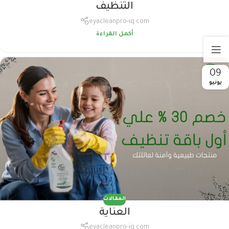
التنظيف
eyacleanpro-iq.com
أكمل القراءة
09
يونيو
المقالات
العناية
eyacleanpro-iq.com